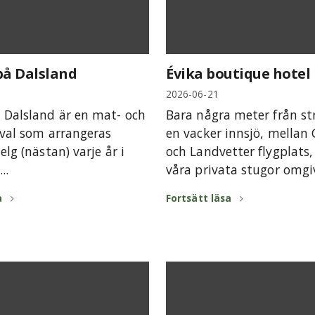
å Dalsland
Évika boutique hotel
2026-06-21
Dalsland är en mat- och
Bara några meter från st
ival som arrangeras
en vacker innsjö, mellan
lg (nästan) varje år i
och Landvetter flygplats, 
..
våra privata stugor omgiv
a
Fortsätt läsa