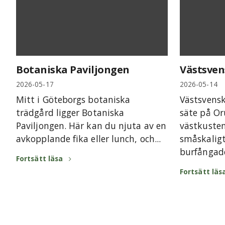
Botaniska Paviljongen
Västsven
2026-05-17
2026-05-14
Mitt i Göteborgs botaniska
Västsvensk
trädgård ligger Botaniska
säte på Or
Paviljongen. Här kan du njuta av en
västkuste
avkopplande fika eller lunch, och...
småskaligt
burfångade
Fortsätt läsa
Fortsätt läs