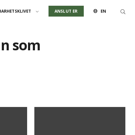
Sök
ARHETSKLIVET
ANSLUT ER
EN
an som