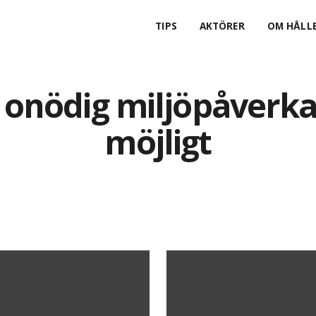
TIPS
AKTÖRER
OM HÅLLB
te onödig miljöpåverk
möjligt