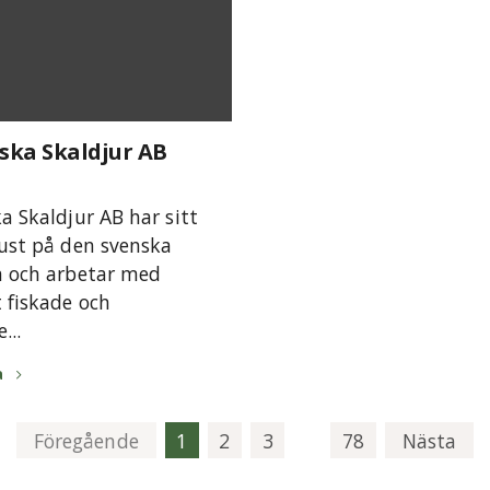
ska Skaldjur AB
a Skaldjur AB har sitt
ust på den svenska
n och arbetar med
 fiskade och
...
a
Föregående
1
2
3
78
Nästa