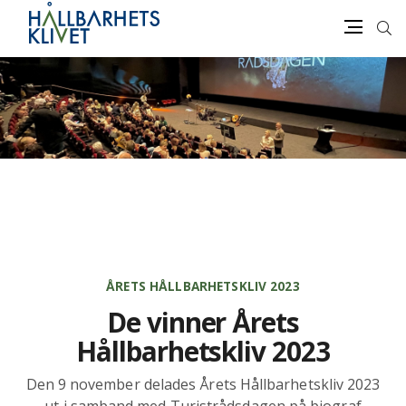
Sök
Meny
Gå
vidare
till
innehåll
ÅRETS HÅLLBARHETSKLIV 2023
De vinner Årets
Hållbarhetskliv 2023
Den 9 november delades Årets Hållbarhetskliv 2023
ut i samband med Turistrådsdagen på biograf