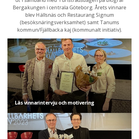
Bergakungen i centrala Göteborg. Årets vinnare
blev Hällsnäs och Restaurang Signum
(besöksnäringsverksamhet) samt Tanums
kommun/Fjällbacka kaj (kommunalt initiativ).
Läs vinnarintervju och motivering