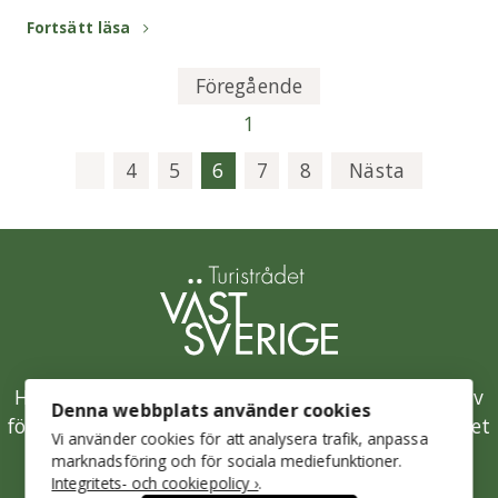
Fortsätt läsa
Föregående
1
4
5
6
7
8
Nästa
Hållbarhetsklivet är Västsveriges samlade initiativ
Denna webbplats använder cookies
för en hållbar besöksnäring och drivs av Turistrådet
Vi använder cookies för att analysera trafik, anpassa
Västsverige.
marknadsföring och för sociala mediefunktioner.
Integritets- och cookiepolicy ›
.