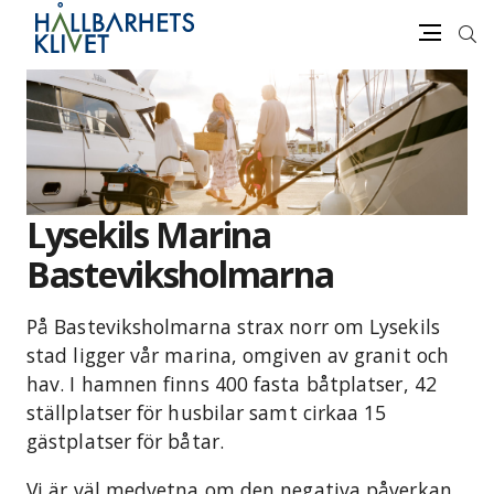
Sök
Meny
Gå
vidare
till
innehåll
Lysekils Marina
Basteviksholmarna
På Basteviksholmarna strax norr om Lysekils
stad ligger vår marina, omgiven av granit och
hav. I hamnen finns 400 fasta båtplatser, 42
ställplatser för husbilar samt cirkaa 15
gästplatser för båtar.
Vi är väl medvetna om den negativa påverkan