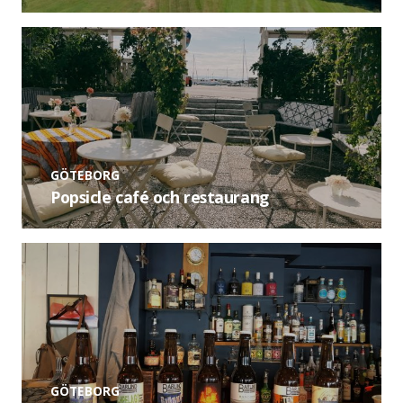
GÖTEBORG
Popsicle café och restaurang
GÖTEBORG