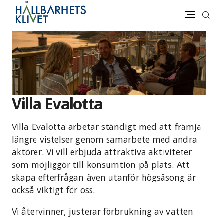
Sök
Meny
Gå
vidare
till
innehåll
Villa Evalotta
Villa Evalotta arbetar ständigt med att främja
längre vistelser genom samarbete med andra
aktörer. Vi vill erbjuda attraktiva aktiviteter
som möjliggör till konsumtion på plats. Att
skapa efterfrågan även utanför högsäsong är
också viktigt för oss.
Vi återvinner, justerar förbrukning av vatten