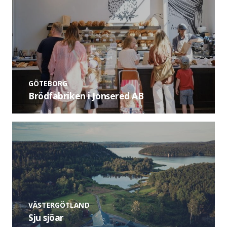
GÖTEBORG
Brödfabriken i Jonsered AB
VÄSTERGÖTLAND
Sju sjöar