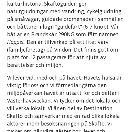
kulturhistoria. Skaftöguiden gör
naturguidningar med vandring, cykelguidning
på småvägar, guidade promenader i samhällen
och båtturer i lugn ”guidefart” (6-7 knop). Vår
båt är en Brandskär 290NG som fått namnet
Hoppet
. Den är tillverkad på ett litet varv
(familjeföretag) på Vindön. Det finns gott om
plats för 12 passagerare för att njuta av
berättelser och miljön.
Vi lever vid, med och på havet. Havets hälsa är
viktig för oss och vi förmedlar gärna den
miljöpåverkan havet är utsatt för och deltar i
Västerhavsveckan. Vi tycker om det lokala och
vill verka lokalt. Vi är en del av Destination
Skaftö och samverkar med en rad olika lokala
aktörer inom besöksnäringen på Skaftö. Vi
tycker om när våra gäster bor, lever och