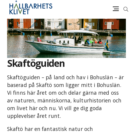
Sök
Meny
Gå
vidare
till
innehåll
Skaftöguiden
Skaftöguiden – på land och hav i Bohuslän – är
baserad på Skaftö som ligger mitt i Bohuslän.
Vi finns här året om och delar gärna med oss
av naturen, människorna, kulturhistorien och
om livet här och nu. Vi vill ge dig goda
upplevelser året runt.
Skaftö har en fantastisk natur och