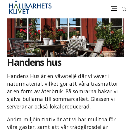
Sök
Meny
Gå
vidare
till
innehåll
Handens hus
Handens Hus är en vävateljé där vi väver i
naturmaterial, vilket gör att våra trasmattor
är en form av återbruk. På somrarna bakar vi
själva bullarna till sommarcaféet. Glassen vi
serverar är också lokalproducerad.
Andra miljöinitiativ är att vi har mulltoa för
våra gäster, samt att vår trädgårdsdel är