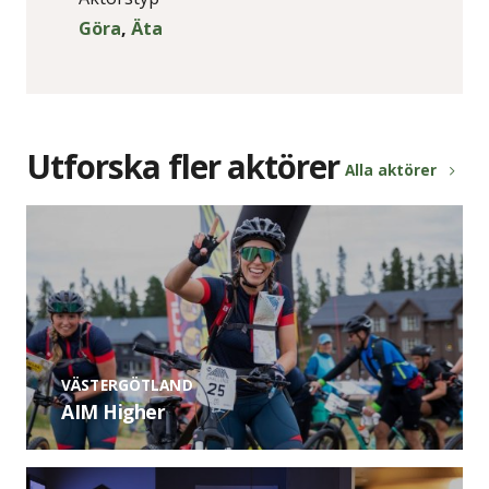
Göra
,
Äta
Utforska fler aktörer
Alla aktörer
VÄSTERGÖTLAND
AIM Higher