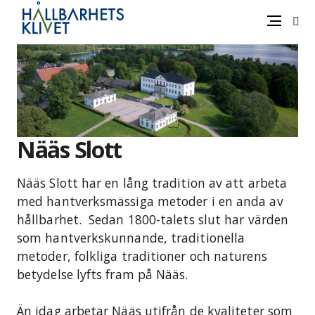
Sök
Meny
Gå
vidare
till
innehåll
Nääs Slott
Nääs Slott har en lång tradition av att arbeta
med hantverksmässiga metoder i en anda av
hållbarhet. Sedan 1800-talets slut har värden
som hantverkskunnande, traditionella
metoder, folkliga traditioner och naturens
betydelse lyfts fram på Nääs.
Än idag arbetar Nääs utifrån de kvaliteter som