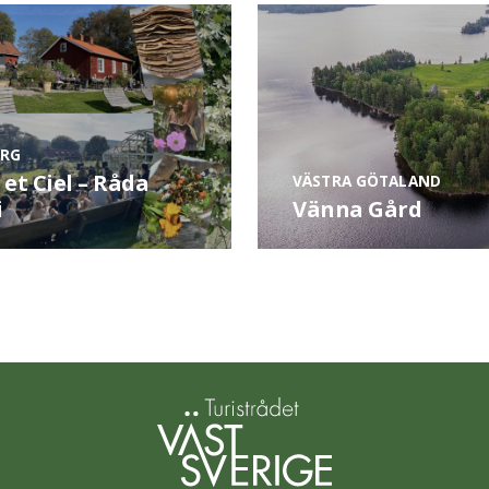
RG
 et Ciel – Råda
VÄSTRA GÖTALAND
i
Vänna Gård