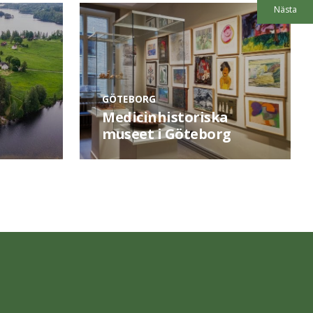
Nästa
GÖTEBORG
Medicinhistoriska
museet i Göteborg