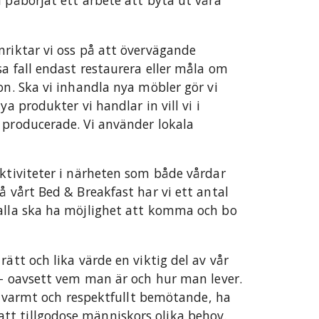
 påbörjat ett arbete att byta ut våra
nriktar vi oss på att övervägande
a fall endast restaurera eller måla om
on. Ska vi inhandla nya möbler gör vi
ya produkter vi handlar in vill vi i
 producerade. Vi använder lokala
aktiviteter i närheten som både vårdar
å vårt Bed & Breakfast har vi ett antal
 alla ska ha möjlighet att komma och bo
rätt och lika värde en viktig del av vår
s – oavsett vem man är och hur man lever.
ett varmt och respektfullt bemötande, ha
t tillgodose människors olika behov.