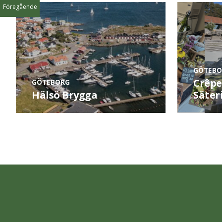
Föregående
GÖTEBO
Crêpe
GÖTEBORG
Hälsö Brygga
Säter