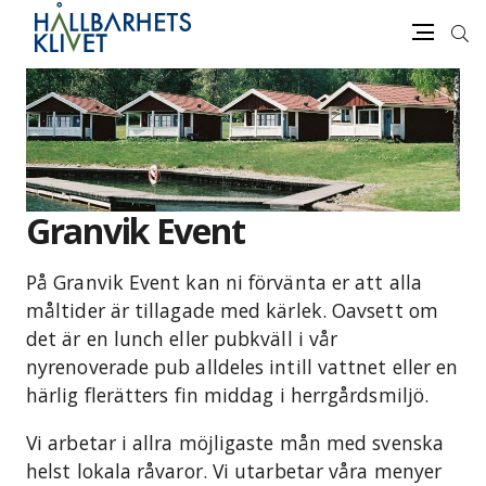
Sök
Meny
Gå
vidare
till
innehåll
Granvik Event
På Granvik Event kan ni förvänta er att alla
måltider är tillagade med kärlek. Oavsett om
det är en lunch eller pubkväll i vår
nyrenoverade pub alldeles intill vattnet eller en
härlig flerätters fin middag i herrgårdsmiljö.
Vi arbetar i allra möjligaste mån med svenska
helst lokala råvaror. Vi utarbetar våra menyer