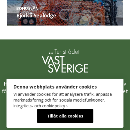
BOHUSLÄN
Björkö Sealodge
Hållbarhetsklivet är Västsveriges samlade initiativ
Denna webbplats använder cookies
för en hållbar besöksnäring och drivs av Turistrådet
Vi använder cookies för att analysera trafik, anpassa
Västsverige.
marknadsföring och för sociala mediefunktioner.
Integritets- och cookiepolicy ›
.
Mer om Turistrådet Västsverige
Tillåt alla cookies
Integritetspolicy