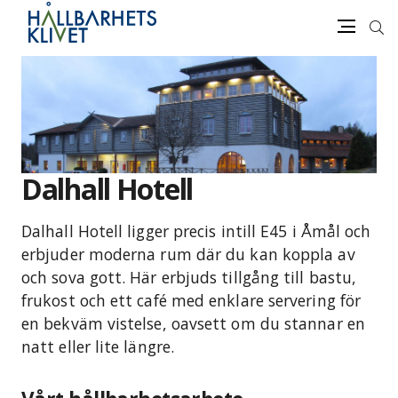
Sök
Meny
Gå
vidare
till
innehåll
Dalhall Hotell
Dalhall Hotell ligger precis intill E45 i Åmål och
erbjuder moderna rum där du kan koppla av
och sova gott. Här erbjuds tillgång till bastu,
frukost och ett café med enklare servering för
en bekväm vistelse, oavsett om du stannar en
natt eller lite längre.