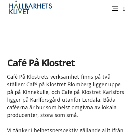
Sök
Meny
Gå
vidare
till
innehåll
Café På Klostret
Café På Klostrets verksamhet finns på två
ställen: Café på Klostret Blomberg ligger uppe
på på Kinnekulle, och Cafe på Klostret Karlsfors
ligger på Karlforsgård utanför Lerdala. Båda
caféerna är hur som helst omgivna av lokala
producenter, stora som små.
Vi tänker i helhetsperspektiv gällande allt ifrån