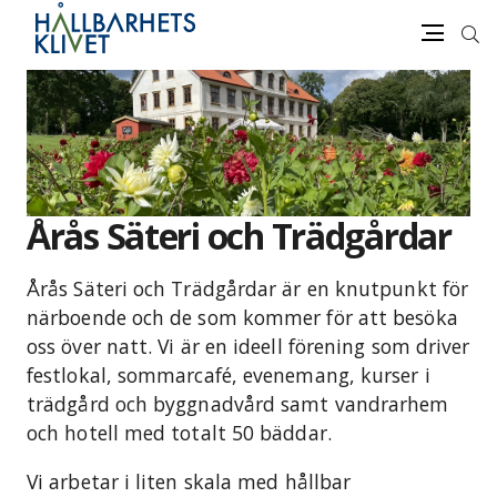
Sök
Meny
Gå
vidare
till
innehåll
Årås Säteri och Trädgårdar
Årås Säteri och Trädgårdar är en knutpunkt för
närboende och de som kommer för att besöka
oss över natt. Vi är en ideell förening som driver
festlokal, sommarcafé, evenemang, kurser i
trädgård och byggnadvård samt vandrarhem
och hotell med totalt 50 bäddar.
Vi arbetar i liten skala med hållbar