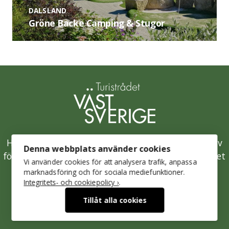
DALSLAND
Gröne Backe Camping & Stugor
Hållbarhetsklivet är Västsveriges samlade initiativ
Denna webbplats använder cookies
för en hållbar besöksnäring och drivs av Turistrådet
Vi använder cookies för att analysera trafik, anpassa
Västsverige.
marknadsföring och för sociala mediefunktioner.
Integritets- och cookiepolicy ›
.
Mer om Turistrådet Västsverige
Tillåt alla cookies
Integritetspolicy