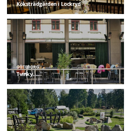
Köksträdgården i Lockryd
GÖTEBORG
Tvinky