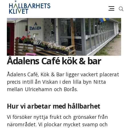
Sök
Meny
Gå
vidare
till
innehåll
Ådalens Café kök & bar
Ådalens Café, Kök & Bar ligger vackert placerat
precis intill ån Viskan i den lilla byn Nitta
mellan Ulricehamn och Borås.
Hur vi arbetar med hållbarhet
Vi försöker nyttja frukt och grönsaker från
närområdet. Vi plockar mycket svamp och