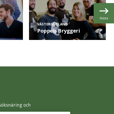
Nästa
VÄSTERGÖTLAND
Poppels Bryggeri
esöksnäring och