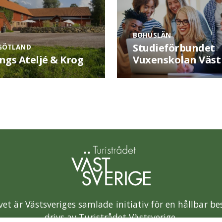
BOHUSLÄN
Studieförbundet
GÖTLAND
ngs Ateljé & Krog
Vuxenskolan Väst
vet är Västsveriges samlade initiativ för en hållbar b
drivs av Turistrådet Västsverige.