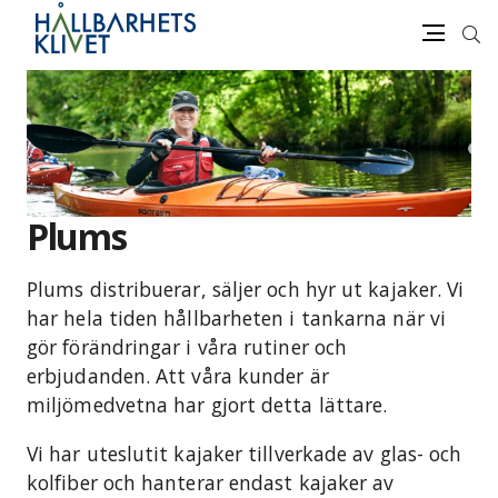
Sök
Meny
Gå
vidare
till
innehåll
Plums
Plums distribuerar, säljer och hyr ut kajaker. Vi
har hela tiden hållbarheten i tankarna när vi
gör förändringar i våra rutiner och
erbjudanden. Att våra kunder är
miljömedvetna har gjort detta lättare.
Vi har uteslutit kajaker tillverkade av glas- och
kolfiber och hanterar endast kajaker av