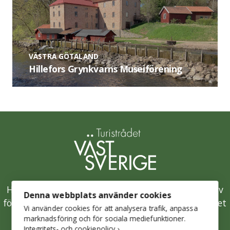
VÄSTRA GÖTALAND
Hillefors Grynkvarns Museiförening
Hållbarhetsklivet är Västsveriges samlade initiativ
Denna webbplats använder cookies
för en hållbar besöksnäring och drivs av Turistrådet
Vi använder cookies för att analysera trafik, anpassa
Västsverige.
marknadsföring och för sociala mediefunktioner.
Integritets- och cookiepolicy ›
.