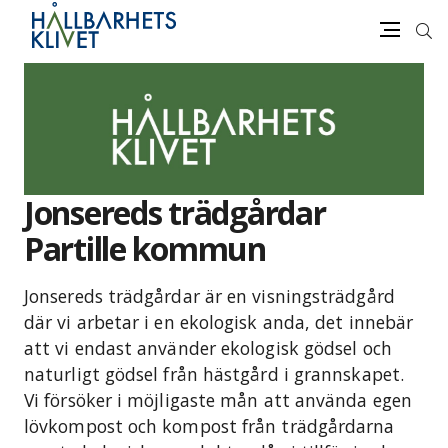
Sök
Meny
Gå
vidare
till
innehåll
Jonsereds trädgårdar
Partille kommun
Jonsereds trädgårdar är en visningsträdgård
där vi arbetar i en ekologisk anda, det innebär
att vi endast använder ekologisk gödsel och
naturligt gödsel från hästgård i grannskapet.
Vi försöker i möjligaste mån att använda egen
lövkompost och kompost från trädgårdarna