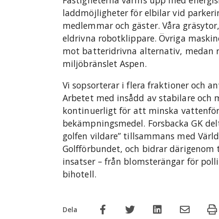
Fastigheterna värms upp med energisn
laddmöjligheter för elbilar vid parker
medlemmar och gäster. Våra gräsytor,
eldrivna robotklippare. Övriga maskin
mot batteridrivna alternativ, medan 
miljöbränslet Aspen.
Vi sopsorterar i flera fraktioner och 
Arbetet med insådd av stabilare och 
kontinuerligt för att minska vattenf
bekämpningsmedel. Forsbacka GK delt
golfen vildare” tillsammans med Vär
Golfförbundet, och bidrar därigenom 
insatser – från blomsterängar för poll
bihotell.
Dela