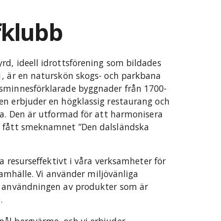
fklubb
d, ideell idrottsförening som bildades
1, är en naturskön skogs- och parkbana
dsminnesförklarade byggnader från 1700-
en erbjuder en högklassig restaurang och
ta. Den är utformad för att harmonisera
r fått smeknamnet ”Den dalsländska
a resurseffektivt i våra verksamheter för
 samhälle. Vi använder miljövänliga
a användningen av produkter som är
.