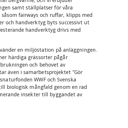
ål bergvärme, och vi erbjuder
ingen samt ställplatser för våra
 såsom fairways och ruffar, klipps med
er och handverktyg byts successivt ut
resterande handverktyg drivs med
använder en miljöstation på anläggningen.
mer härdiga grässorter pågår
örbrukningen och behovet av
ar även i samarbetsprojektet ”Gör
ldsnaturfonden WWF och Svenska
till biologisk mångfald genom en rad
inerande insekter till byggandet av