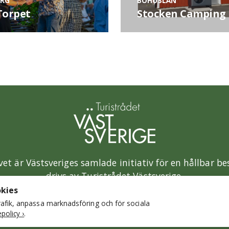
RG
BOHUSLÄN
Torpet
Stocken Camping
vet är Västsveriges samlade initiativ för en hållbar b
drivs av Turistrådet Västsverige.
kies
Mer om Turistrådet Västsverige
trafik, anpassa marknadsföring och för sociala
policy ›
.
Integritetspolicy