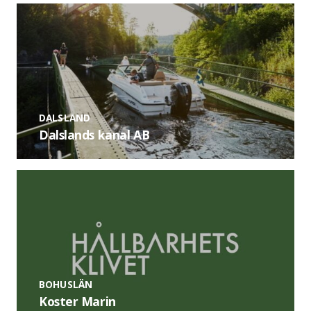
DALSLAND
Dalslands kanal AB
BOHUSLÄN
Koster Marin