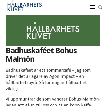
Sök
Meny
Gå
vidare
till
innehåll
Badhuskaféet Bohus
Malmön
Badhuskaféet är ett sommarcafé – jag som
driver det är ägare av Agon Impact – en
hållbarhetsbyrå. Så för mig är hållbarhet
viktigt.
Vi uppmuntrar de som vandrar Bohus-Malmön-
leden att gå in till oss och ta en kopp kaffe