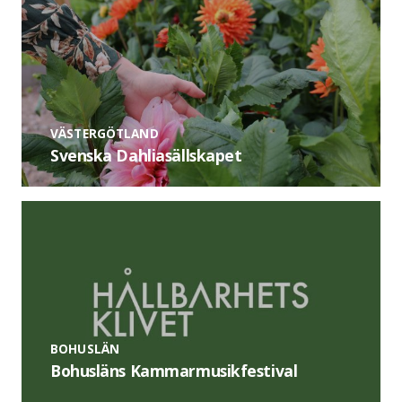
VÄSTERGÖTLAND
Svenska Dahliasällskapet
BOHUSLÄN
Bohusläns Kammarmusikfestival