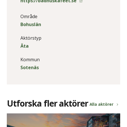
https://badhuskafeet.se
Område
Bohuslän
Aktörstyp
Äta
Kommun
Sotenäs
Utforska fler aktörer
Alla aktörer