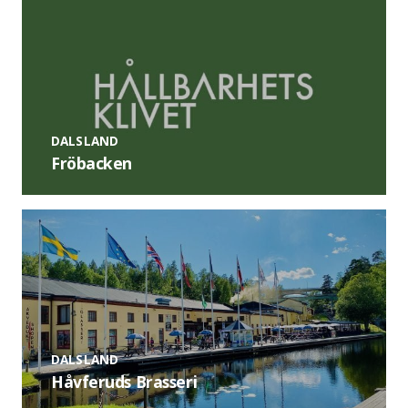
DALSLAND
Fröbacken
DALSLAND
Håvferuds Brasseri