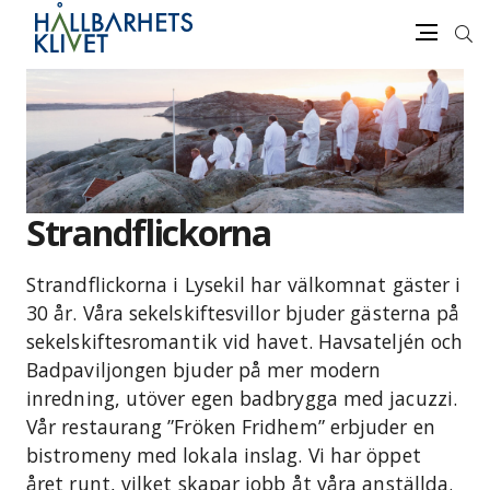
Sök
Meny
Gå
vidare
till
innehåll
Strandflickorna
Strandflickorna i Lysekil har välkomnat gäster i
30 år. Våra sekelskiftesvillor bjuder gästerna på
sekelskiftesromantik vid havet. Havsateljén och
Badpaviljongen bjuder på mer modern
inredning, utöver egen badbrygga med jacuzzi.
Vår restaurang ”Fröken Fridhem” erbjuder en
bistromeny med lokala inslag. Vi har öppet
året runt, vilket skapar jobb åt våra anställda.