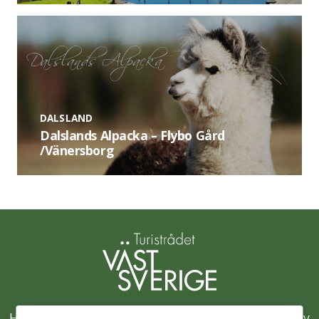
DALSLAND
Dalslands Alpacka – Flybo Gård
/Vänersborg
Hållbarhetsklivet är Västsveriges samlade initiativ