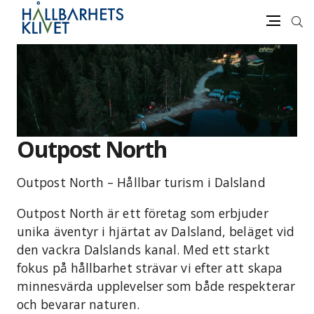
Sök
Meny
Gå
vidare
till
innehåll
Outpost North
Outpost North – Hållbar turism i Dalsland
Outpost North är ett företag som erbjuder
unika äventyr i hjärtat av Dalsland, beläget vid
den vackra Dalslands kanal. Med ett starkt
fokus på hållbarhet strävar vi efter att skapa
minnesvärda upplevelser som både respekterar
och bevarar naturen.