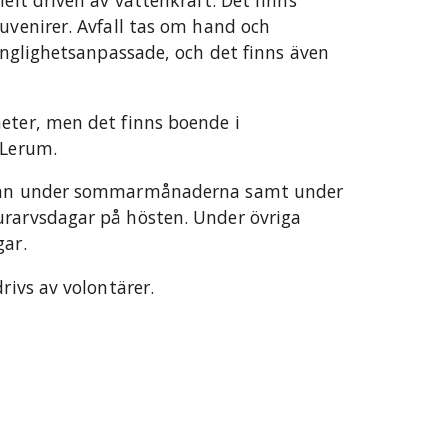
helt driven av vattenkraft. Det finns
ouvenirer. Avfall tas om hand och
gänglighetsanpassade, och det finns även
eter, men det finns boende i
 Lerum.
eckan under sommarmånaderna samt under
urarvsdagar på hösten. Under övriga
gar.
rivs av volontärer.