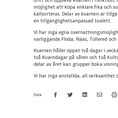
drift och uppleva kvarnen i funktion, 
möjlighet att köpa enklare fika och s
källsorteras. Delar av kvarnen är till
en tillgänglighetsanpassad toalett.
Vi har inga egna övernattningsmöjligh
närliggande Floda, Nääs, Tollered och
Kvarnen håller öppet två dagar i v
två Kvarndagar på våren och två Kult
delar av året kan grupper boka visnin
Vi har inga anställda, all verksamhet d
Dela