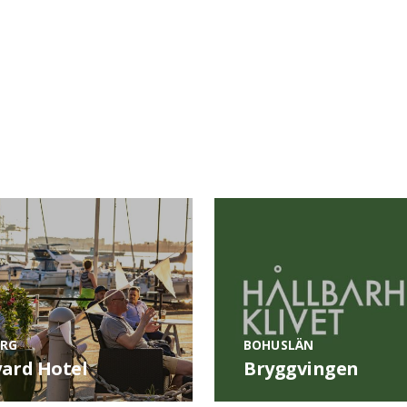
RG
BOHUSLÄN
ard Hotel
Bryggvingen