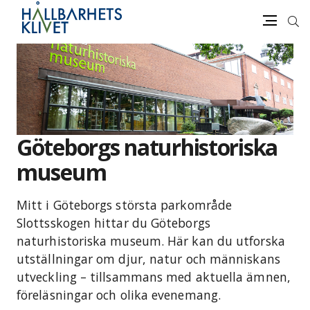
Sök
Meny
Gå
vidare
till
innehåll
Göteborgs naturhistoriska
museum
Mitt i Göteborgs största parkområde
Slottsskogen hittar du Göteborgs
naturhistoriska museum. Här kan du utforska
utställningar om djur, natur och människans
utveckling – tillsammans med aktuella ämnen,
föreläsningar och olika evenemang.