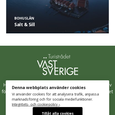
BOHUSLÄN
Salt & Sill
Hållbarhetsklivet är Västsveriges samlade initiativ
Denna webbplats använder cookies
för en hållbar besöksnäring och drivs av Turistrådet
Vi använder cookies för att analysera trafik, anpassa
Västsverige.
marknadsföring och för sociala mediefunktioner.
Integritets- och cookiepolicy ›
.
Mer om Turistrådet Västsverige
Tillåt alla cookies