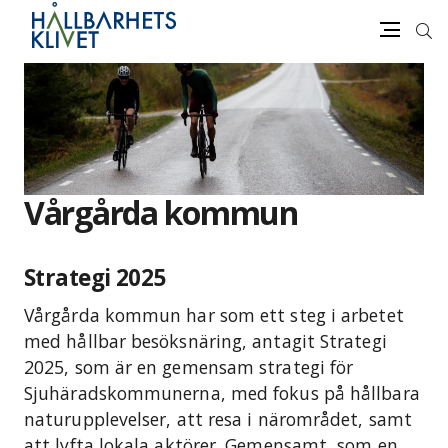
Sök
Meny
Gå
vidare
till
innehåll
Vårgårda kommun
Strategi 2025
Vårgårda kommun har som ett steg i arbetet
med hållbar besöksnäring, antagit Strategi
2025, som är en gemensam strategi för
Sjuhäradskommunerna, med fokus på hållbara
naturupplevelser, att resa i närområdet, samt
att lyfta lokala aktörer. Gemensamt, som en