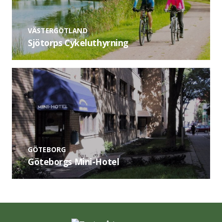
VÄSTERGÖTLAND
Sjötorps Cykeluthyrning
GÖTEBORG
Göteborgs Mini-Hotel