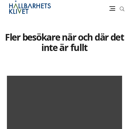
Sök
Meny
Gå
vidare
Fler besökare när och där det
till
innehåll
inte är fullt