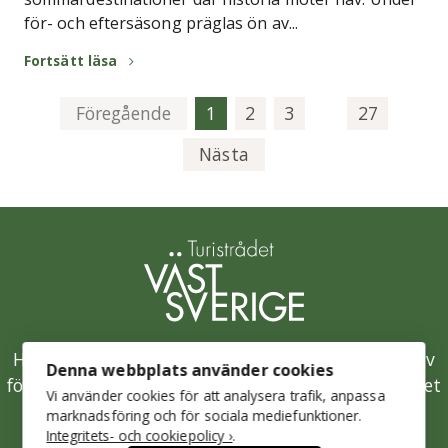
för- och eftersäsong präglas ön av...
Fortsätt läsa
Föregående
1
2
3
27
Nästa
Hållbarhetsklivet är Västsveriges samlade initiativ
Denna webbplats använder cookies
för en hållbar besöksnäring och drivs av Turistrådet
Vi använder cookies för att analysera trafik, anpassa
Västsverige.
marknadsföring och för sociala mediefunktioner.
Integritets- och cookiepolicy ›
.