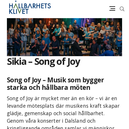
Sök
Meny
Gå
vidare
till
innehåll
Sikia – Song of Joy
Song of Joy – Musik som bygger
starka och hållbara möten
Song of Joy är mycket mer än en kör – vi är en
levande mötesplats där musikens kraft skapar
glädje, gemenskap och social hållbarhet.
Genom våra konserter i Dalsland och
kringliggande områden samlar vi människor