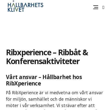
Sök
Meny
Gå
vidare
till
innehåll
Ribxperience – Ribbåt &
Konferensaktiviteter
Vårt ansvar – Hållbarhet hos
RibXperience
På RibXperience är vi medvetna om vårt ansvar
för miljön, samhället och de människor vi
möter i vår verksamhet. Vi strävar efter att