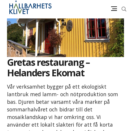
Sök
Meny
Gå
vidare
till
innehåll
Gretas restaurang –
Helanders Ekomat
Vår verksamhet bygger på ett ekologiskt
lantbruk med lamm- och nötproduktion som
bas. Djuren betar varsamt våra marker på
sommarhalvåret och bidrar till det
mosaiklandskap vi har omkring oss. Vi
använder ett lokalt slakteri för att få korta