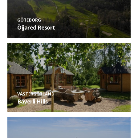
GÖTEBORG
Öijared Resort
VÄSTERGÖTLAND
Bäverli Hills