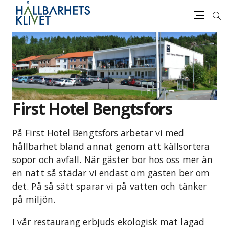
Sök
Meny
Gå
vidare
till
innehåll
First Hotel Bengtsfors
På First Hotel Bengtsfors arbetar vi med
hållbarhet bland annat genom att källsortera
sopor och avfall. När gäster bor hos oss mer än
en natt så städar vi endast om gästen ber om
det. På så sätt sparar vi på vatten och tänker
på miljön.
I vår restaurang erbjuds ekologisk mat lagad