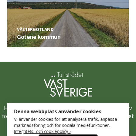
VÄSTERGÖTLAND
Götene kommun
Hållbarhetsklivet är Västsveriges samlade initiativ
Denna webbplats använder cookies
för en hållbar besöksnäring och drivs av Turistrådet
Vi använder cookies för att analysera trafik, anpassa
Västsverige.
marknadsföring och för sociala mediefunktioner.
Integritets- och cookiepolicy ›
.
Mer om Turistrådet Västsverige