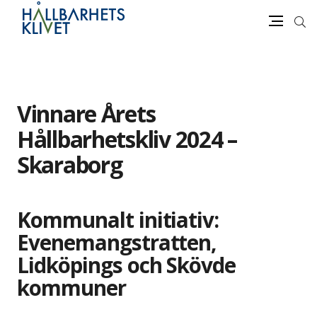
Sök
Meny
Gå
vidare
till
innehåll
Vinnare Årets
Hållbarhetskliv 2024 –
Skaraborg
Kommunalt initiativ:
Evenemangstratten,
Lidköpings och Skövde
kommuner