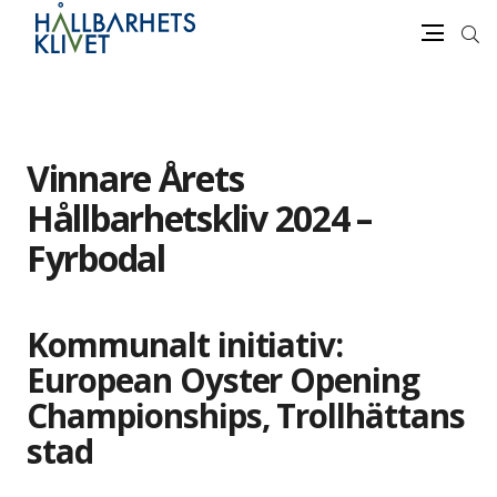
Sök
Meny
Gå
vidare
till
innehåll
Vinnare Årets
Hållbarhetskliv 2024 –
Fyrbodal
Kommunalt initiativ:
European Oyster Opening
Championships, Trollhättans
stad