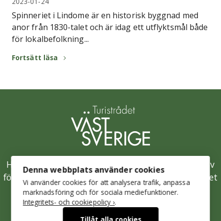
2023-01-24
Spinneriet i Lindome är en historisk byggnad med
anor från 1830-talet och är idag ett utflyktsmål både
för lokalbefolkning...
Fortsätt läsa
Hållbarhetsklivet är Västsveriges samlade initiativ
Denna webbplats använder cookies
för en hållbar besöksnäring och drivs av Turistrådet
Vi använder cookies för att analysera trafik, anpassa
Västsverige.
marknadsföring och för sociala mediefunktioner.
Integritets- och cookiepolicy ›
.
Mer om Turistrådet Västsverige
Tillåt alla cookies