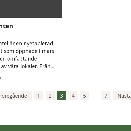
nten
tel är en nyetablerad
t som öppnade i mars
r en omfattande
av våra lokaler. Från...
a
Föregående
1
2
3
4
5
7
Näst