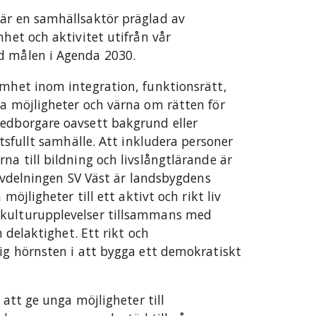
 är en samhällsaktör präglad av
mhet och aktivitet utifrån vår
d målen i Agenda 2030.
amhet inom integration, funktionsrätt,
pa möjligheter och värna om rätten för
medborgare oavsett bakgrund eller
itsfullt samhälle. Att inkludera personer
na till bildning och livslångtlärande är
h avdelningen SV Väst är landsbygdens
 möjligheter till ett aktivt och rikt liv
 kulturupplevelser tillsammans med
h delaktighet. Ett rikt och
tig hörnsten i att bygga ett demokratiskt
r att ge unga möjligheter till