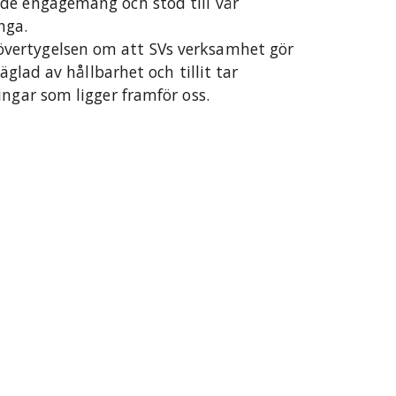
de engagemang och stöd till vår
nga.
vertygelsen om att SVs verksamhet gör
äglad av hållbarhet och tillit tar
ingar som ligger framför oss.