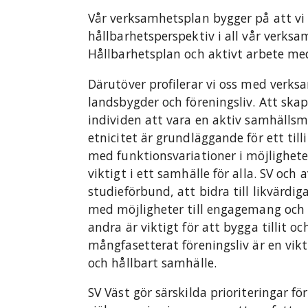
Vår verksamhetsplan bygger på att vi
hållbarhetsperspektiv i all vår verksa
Hållbarhetsplan och aktivt arbete me
Därutöver profilerar vi oss med verks
landsbygder och föreningsliv. Att ska
individen att vara en aktiv samhälls
etnicitet är grundläggande för ett till
med funktionsvariationer i möjligheter
viktigt i ett samhälle för alla. SV oc
studieförbund, att bidra till likvärdiga
med möjligheter till engagemang och
andra är viktigt för att bygga tillit oc
mångfasetterat föreningsliv är en vik
och hållbart samhälle.
SV Väst gör särskilda prioriteringar fö