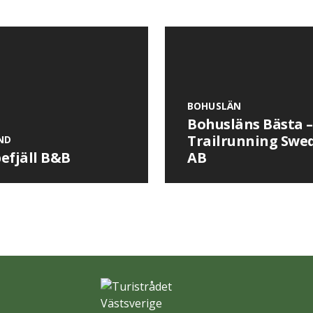
BOHUSLÄN
Bohusläns Bästa –
Trailrunning Swe
ND
efjäll B&B
AB