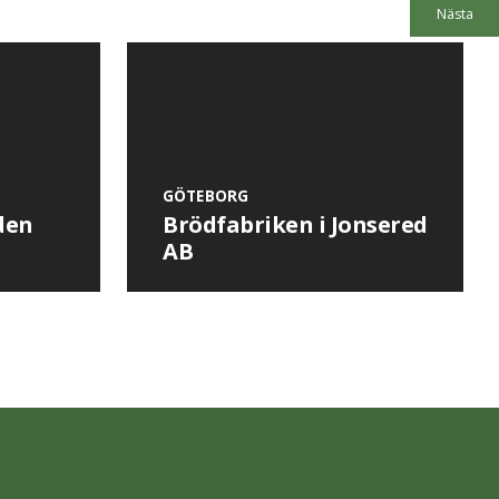
Nästa
GÖTEBORG
den
Brödfabriken i Jonsered
AB