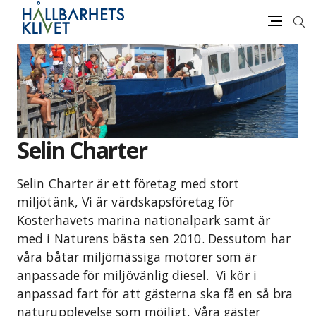
Sök
Meny
Gå
vidare
till
innehåll
Selin Charter
Selin Charter är ett företag med stort
miljötänk, Vi är värdskapsföretag för
Kosterhavets marina nationalpark samt är
med i Naturens bästa sen 2010. Dessutom har
våra båtar miljömässiga motorer som är
anpassade för miljövänlig diesel. Vi kör i
anpassad fart för att gästerna ska få en så bra
naturupplevelse som möjligt. Våra gäster