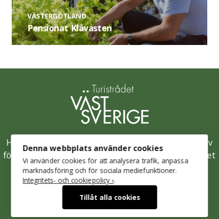
VÄSTERGÖTLAND
Pensionat Klåvasten
Hållbarhetsklivet är Västsveriges samlade initiativ
Denna webbplats använder cookies
för en hållbar besöksnäring och drivs av Turistrådet
Vi använder cookies för att analysera trafik, anpassa
Västsverige.
marknadsföring och för sociala mediefunktioner.
Integritets- och cookiepolicy ›
.
Mer om Turistrådet Västsverige
Tillåt alla cookies
Integritetspolicy